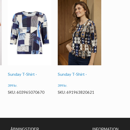
Sunday T-Shirt ·
Sunday T-Shirt ·
399
kr.
399
kr.
SKU: 603965070670
SKU: 691963820621
ÅBNINGSTIDER
INFORMATION