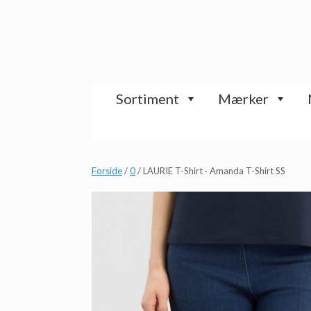
Gå
til
indhold
Sortiment
Mærker
Forside
/
0
/ LAURIE T-Shirt · Amanda T-Shirt SS