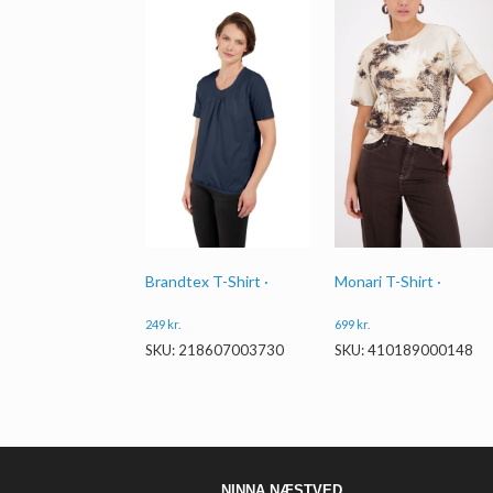
Monari T-Shirt ·
Brandtex T-Shirt ·
699
kr.
249
kr.
SKU: 410189000148
SKU: 218607003730
NINNA NÆSTVED