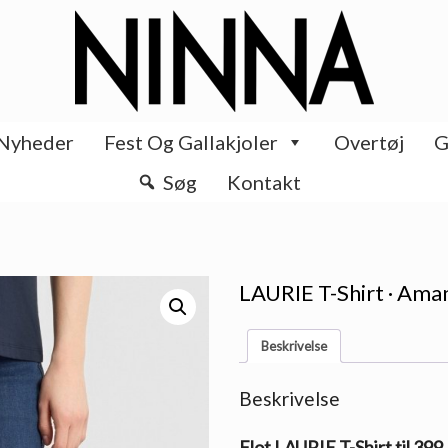
Nyheder
Fest Og Gallakjoler
Overtøj
G
Søg
Kontakt
LAURIE T-Shirt · Aman
Beskrivelse
Beskrivelse
Flot LAURIE T-Shirt til 399