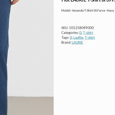
Model · Amanda T-Shirt SS Farve · Navy
SKU:
101258049000
Categories:
0
,
T-shirt
Tags:
0
,
LauRie
,
T-shirt
Brand:
LAURIE