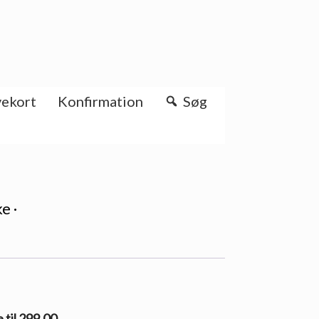
ekort
Konfirmation
Søg
e ·
 til 299.00