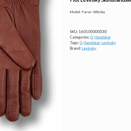
Model · Farve · Whisky
SKU:
160100000030
Categories:
0
,
Handsker
Tags:
0
,
Handsker
,
Levinsky
Brand:
Levinsky