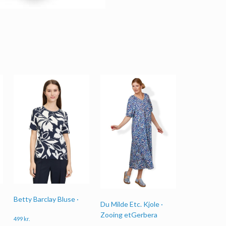
Betty Barclay Bluse ·
Du Milde Etc. Kjole ·
Zooing etGerbera
499
kr.