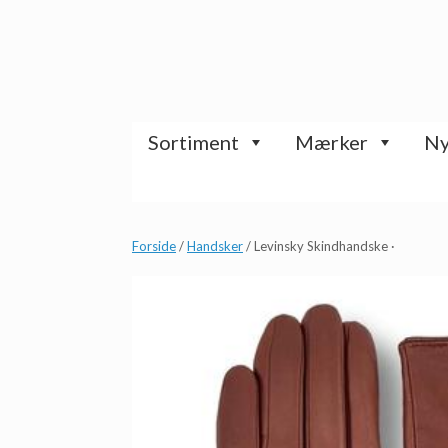
Gå
til
indhold
Sortiment
Mærker
Ny
Forside
/
Handsker
/ Levinsky Skindhandske ·