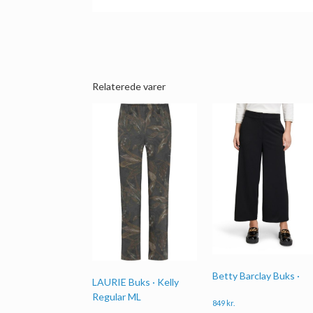
Relaterede varer
Betty Barclay Buks ·
LAURIE Buks · Kelly
Regular ML
849
kr.