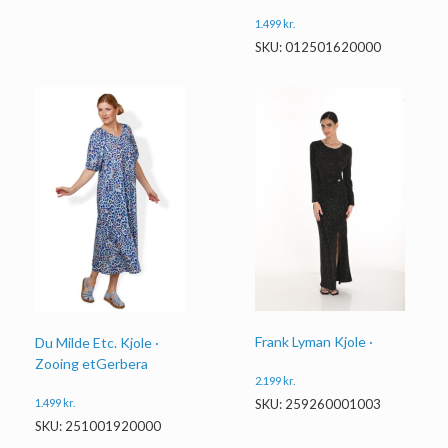
1.499
kr.
SKU: 012501620000
Frank Lyman Kjole ·
Du Milde Etc. Kjole ·
Zooing etGerbera
2.199
kr.
SKU: 259260001003
1.499
kr.
SKU: 251001920000