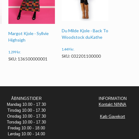
Du Milde Kjole · Back To
Margot Kjole · Syllvie
Woodstock duKathe
Highsigh
1.449
kr.
1.299
kr.
SKU: 032201100000
SKU: 136500000001
ÅBNINGSTIDER
INFORMATION
Mandag 10.00 - 17.30
Kontakt NINNA
Tirsdag 10.00 - 17.30
Onsdag 10.00 - 17.30
Køb Gavekort
Torsdag 10.00 - 17.30
Fredag 10.00 - 18.00
Lørdag 10.00 - 14.00