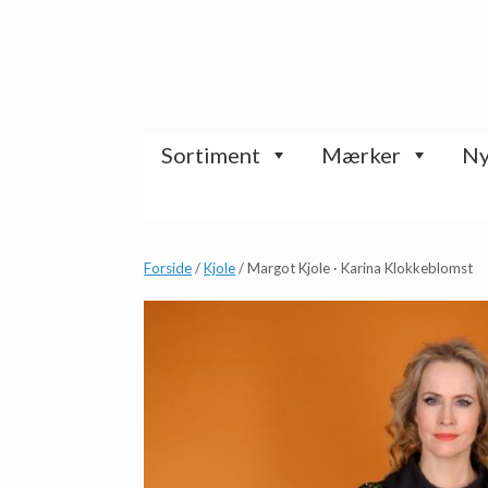
Gå
til
indhold
Sortiment
Mærker
Ny
Forside
/
Kjole
/ Margot Kjole · Karina Klokkeblomst