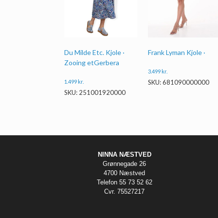
Du Milde Etc. Kjole ·
Frank Lyman Kjole ·
Zooing etGerbera
3.499
kr.
1.499
kr.
SKU: 681090000000
SKU: 251001920000
NINNA NÆSTVED
Grønnegade 26
4700 Næstved
Telefon 55 73 52 62
Cvr. 75527217