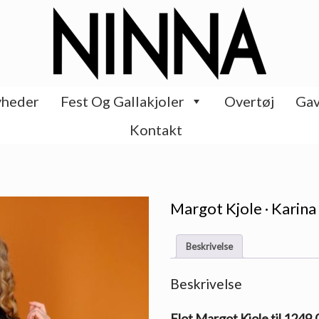
heder
Fest Og Gallakjoler
Overtøj
Gav
Kontakt
Margot Kjole · Karin
Beskrivelse
Beskrivelse
Flot Margot Kjole til 1249.