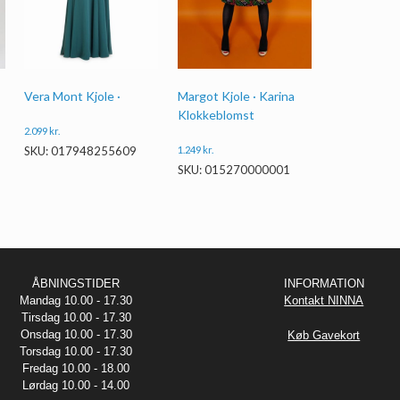
Vera Mont Kjole ·
Margot Kjole · Karina
Klokkeblomst
2.099
kr.
1.249
kr.
SKU: 017948255609
SKU: 015270000001
ÅBNINGSTIDER
INFORMATION
Mandag 10.00 - 17.30
Kontakt NINNA
Tirsdag 10.00 - 17.30
Onsdag 10.00 - 17.30
Køb Gavekort
Torsdag 10.00 - 17.30
Fredag 10.00 - 18.00
Lørdag 10.00 - 14.00