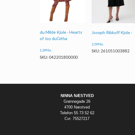
du Milde Kjole · Hearts
Joseph Ribkoff Kjole ·
of Joy duGitha
2.599
kr.
1.399
kr.
SKU: 261051003882
SKU: 042201800000
NINNA NÆSTVED
Grønnegade 26
4700 Næstved
Telefon 55 73 52 62
Cvr. 75527217