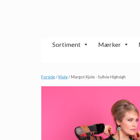
Gå
til
indhold
Sortiment
Mærker
Forside
/
Kjole
/ Margot Kjole · Syllvie Highsigh