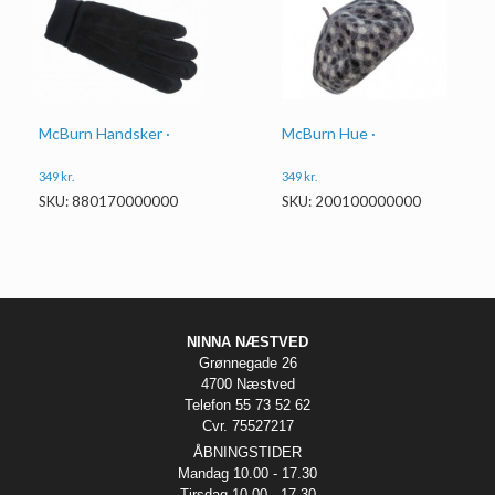
McBurn Handsker ·
McBurn Hue ·
349
kr.
349
kr.
SKU: 880170000000
SKU: 200100000000
NINNA NÆSTVED
Grønnegade 26
4700 Næstved
Telefon 55 73 52 62
Cvr. 75527217
ÅBNINGSTIDER
Mandag 10.00 - 17.30
Tirsdag 10.00 - 17.30