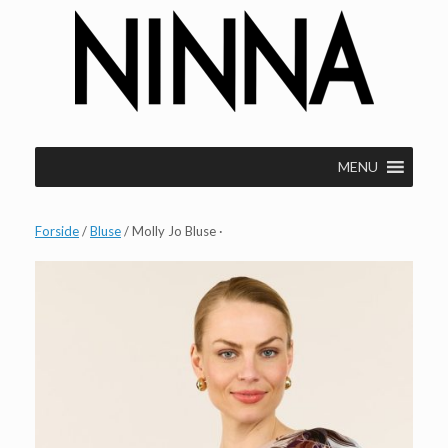
Gå
til
indhold
MENU
Forside
/
Bluse
/ Molly Jo Bluse ·