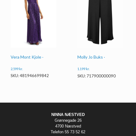
Vera Mont Kjole ·
Molly Jo Buks ·
2.599
kr.
1.199
kr.
SKU: 481946699842
SKU: 717900000090
NINNA NÆSTVED
Grønnegade 26
4700 Næstved
Telefon 55 73 52 62