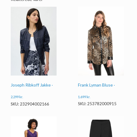
Frank Lyman Bluse ·
Joseph Ribkoff Jakke ·
1.699
kr.
2.299
kr.
SKU: 253782000915
SKU: 232904002166