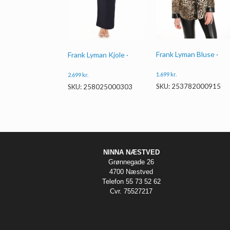
Frank Lyman Bluse ·
Frank Lyman Kjole ·
1.699
kr.
2.699
kr.
SKU: 253782000915
SKU: 258025000303
NINNA NÆSTVED
Grønnegade 26
4700 Næstved
Telefon 55 73 52 62
Cvr. 75527217