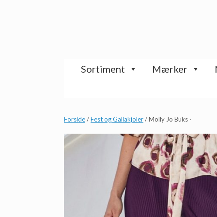
Gå
til
indhold
Sortiment
Mærker
Forside
/
Fest og Gallakjoler
/ Molly Jo Buks ·