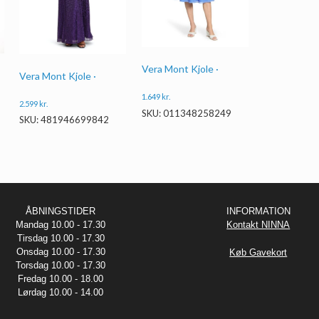
Vera Mont Kjole ·
Vera Mont Kjole ·
1.649
kr.
2.599
kr.
SKU: 011348258249
SKU: 481946699842
ÅBNINGSTIDER
INFORMATION
Mandag 10.00 - 17.30
Kontakt NINNA
Tirsdag 10.00 - 17.30
Onsdag 10.00 - 17.30
Køb Gavekort
Torsdag 10.00 - 17.30
Fredag 10.00 - 18.00
Lørdag 10.00 - 14.00