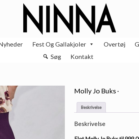
Nyheder
Fest Og Gallakjoler
Overtøj
G
Søg
Kontakt
Molly Jo Buks ·
Beskrivelse
Beskrivelse
Flot Molly Jo Buks til 999.