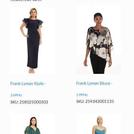
Frank Lyman Bluse ·
Frank Lyman Kjole ·
1.999
kr.
2.699
kr.
SKU: 259343001135
SKU: 258025000303