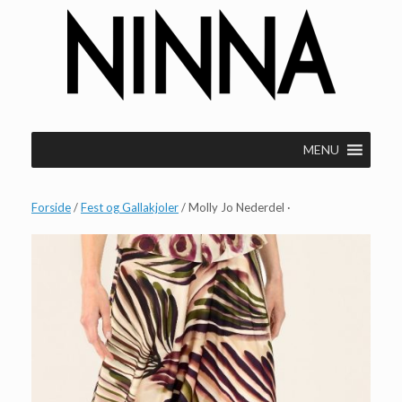
Gå
til
indhold
MENU
Forside
/
Fest og Gallakjoler
/ Molly Jo Nederdel ·