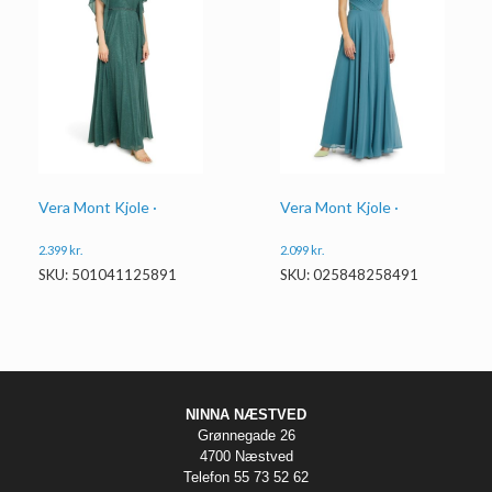
Vera Mont Kjole ·
Vera Mont Kjole ·
2.399
kr.
2.099
kr.
SKU: 501041125891
SKU: 025848258491
NINNA NÆSTVED
Grønnegade 26
4700 Næstved
Telefon 55 73 52 62