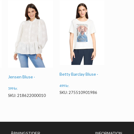
Betty Barclay Bluse ·
Jensen Bluse ·
499
kr.
599
kr.
SKU: 275510901986
SKU: 218622000010
ÅBNINGSTIDER
INFORMATION