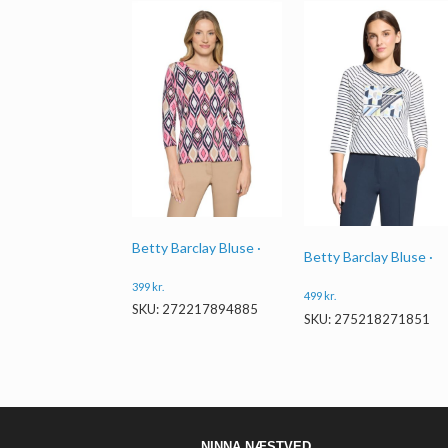
Betty Barclay Bluse ·
Betty Barclay Bluse ·
399
kr.
499
kr.
SKU: 272217894885
SKU: 275218271851
NINNA NÆSTVED