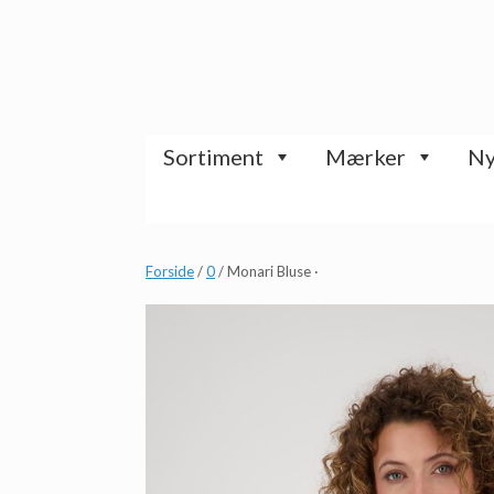
Gå
til
indhold
Sortiment
Mærker
Ny
Forside
/
0
/ Monari Bluse ·