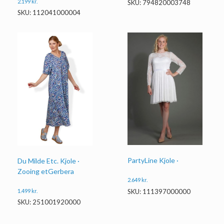
2.199
kr.
SKU: 794820003748
SKU: 112041000004
PartyLine Kjole ·
Du Milde Etc. Kjole ·
Zooing etGerbera
2.649
kr.
1.499
kr.
SKU: 111397000000
SKU: 251001920000