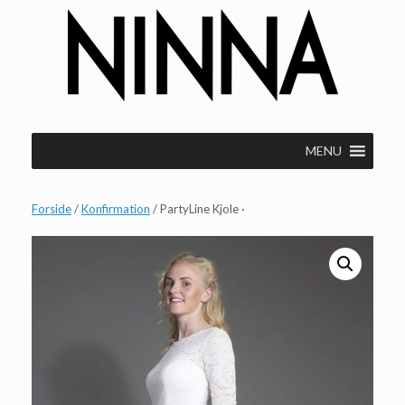
Gå
til
indhold
MENU
Forside
/
Konfirmation
/ PartyLine Kjole ·