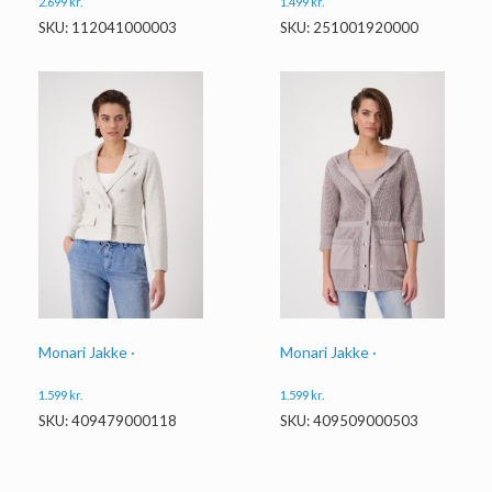
2.699
kr.
1.499
kr.
SKU: 112041000003
SKU: 251001920000
Monari Jakke ·
Monari Jakke ·
1.599
kr.
1.599
kr.
SKU: 409479000118
SKU: 409509000503