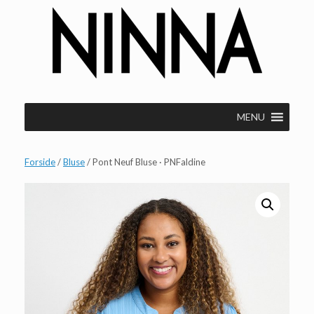
Gå
til
indhold
MENU
Forside
/
Bluse
/ Pont Neuf Bluse · PNFaldine