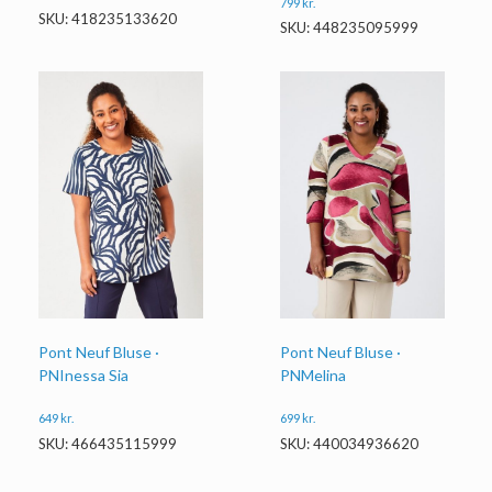
799
kr.
SKU: 418235133620
SKU: 448235095999
Pont Neuf Bluse ·
Pont Neuf Bluse ·
PNInessa Sia
PNMelina
649
kr.
699
kr.
SKU: 466435115999
SKU: 440034936620