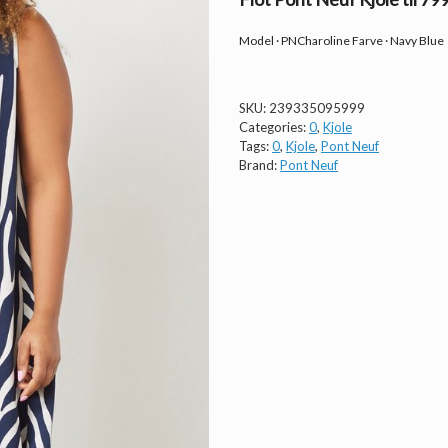
Model · PNCharoline Farve · Navy Blue
SKU:
239335095999
Categories:
0
,
Kjole
Tags:
0
,
Kjole
,
Pont Neuf
Brand:
Pont Neuf