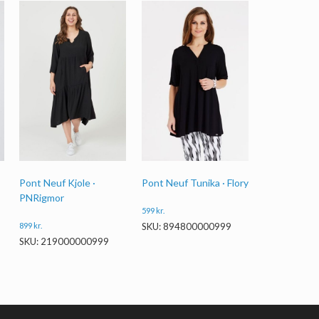
Pont Neuf Kjole ·
Pont Neuf Tunika · Flory
PNRigmor
599
kr.
899
kr.
SKU: 894800000999
SKU: 219000000999