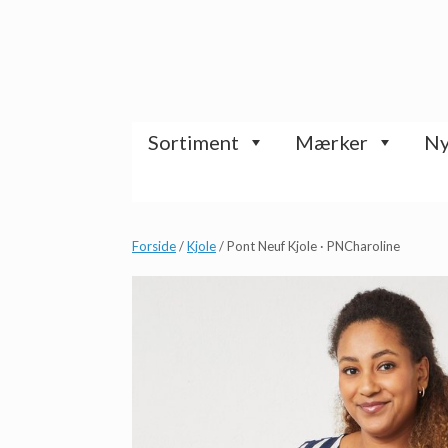
Gå
til
indhold
Sortiment
Mærker
Ny
Forside
/
Kjole
/ Pont Neuf Kjole · PNCharoline