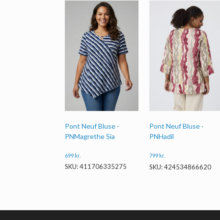
Pont Neuf Bluse ·
Pont Neuf Bluse ·
PNMagrethe Sia
PNHadil
699
kr.
799
kr.
SKU: 411706335275
SKU: 424534866620