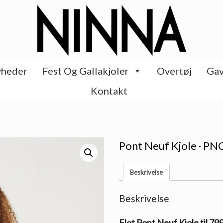
heder
Fest Og Gallakjoler
Overtøj
Gav
Kontakt
Pont Neuf Kjole · PN
Beskrivelse
Beskrivelse
Flot Pont Neuf Kjole til 79