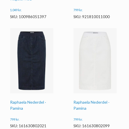
1.049
kr.
799
kr.
SKU: 100986051397
SKU: 921810011000
Raphaela Nederdel ·
Raphaela Nederdel ·
Pamina
Pamina
799
kr.
799
kr.
SKU: 161630802021
SKU: 161630802099