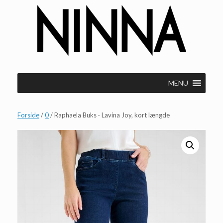
Gå
til
indhold
MENU
Forside
/
0
/ Raphaela Buks · Lavina Joy, kort længde