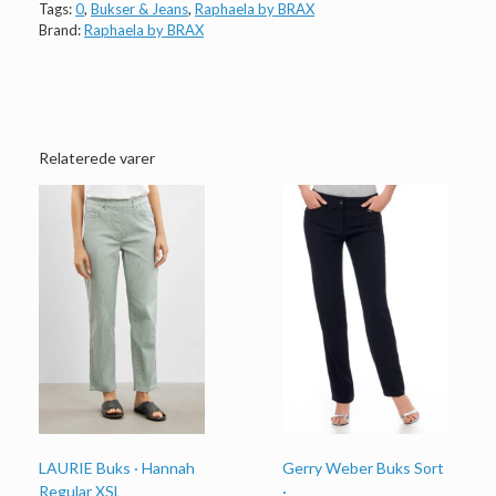
Tags:
0
,
Bukser & Jeans
,
Raphaela by BRAX
Brand:
Raphaela by BRAX
Relaterede varer
LAURIE Buks · Hannah
Gerry Weber Buks Sort
Regular XSL
·