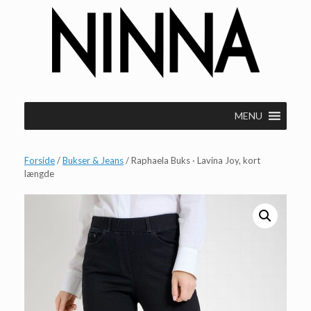
Gå
til
indhold
MENU
Forside
/
Bukser & Jeans
/ Raphaela Buks · Lavina Joy, kort
længde