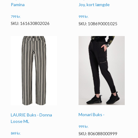
Pamina
Joy, kort længde
799
kr.
999
kr.
SKU: 161630802026
SKU: 108690001025
Monari Buks ·
LAURIE Buks · Donna
Loose ML
999
kr.
SKU: 806088000999
849
kr.