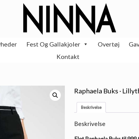
heder
Fest Og Gallakjoler
Overtøj
Gav
Kontakt
Raphaela Buks · Lillyt
Beskrivelse
Beskrivelse
Flot Raphaela Buks til 999