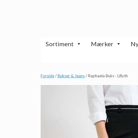
Gå
til
indhold
Sortiment
Mærker
Ny
Forside
/
Bukser & Jeans
/ Raphaela Buks · Lillyth