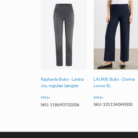
LAURIE Buks · Donna
Raphaela Buks · Lavina
Loose SL
Joy, regulær længde
899
kr.
999
kr.
SKU: 101134049000
SKU: 118690702006