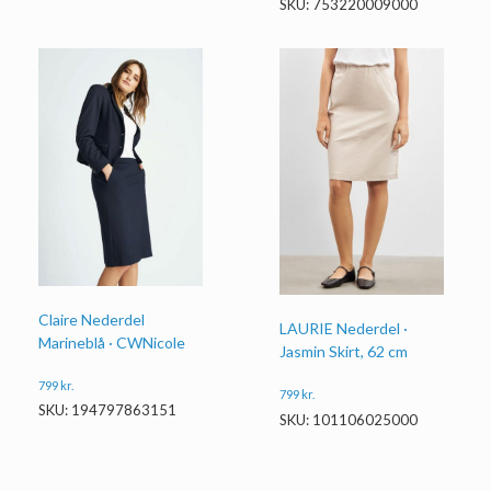
SKU: 753220009000
Claire Nederdel
LAURIE Nederdel ·
Marineblå · CWNicole
Jasmin Skirt, 62 cm
799
kr.
799
kr.
SKU: 194797863151
SKU: 101106025000