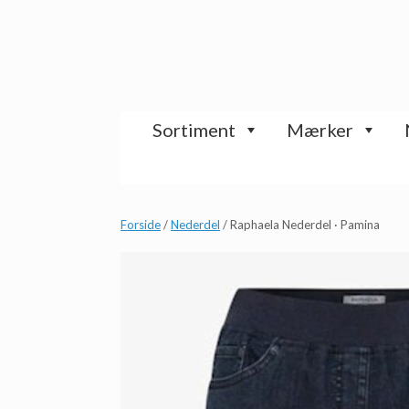
Gå
til
indhold
Sortiment
Mærker
Forside
/
Nederdel
/ Raphaela Nederdel · Pamina