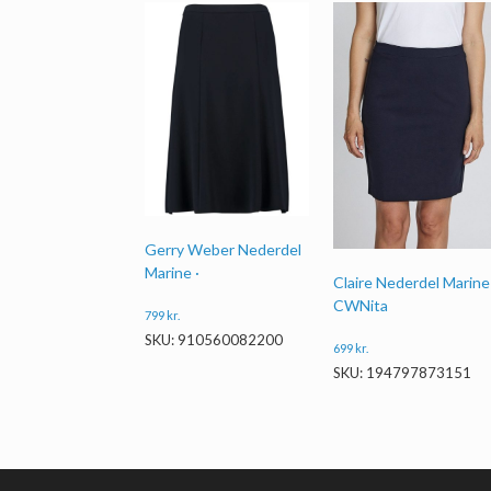
Gerry Weber Nederdel
Marine ·
Claire Nederdel Marine 
CWNita
799
kr.
SKU: 910560082200
699
kr.
SKU: 194797873151