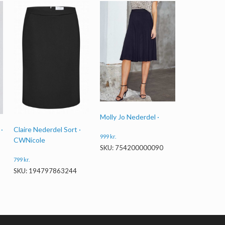
Molly Jo Nederdel ·
·
Claire Nederdel Sort ·
999
kr.
CWNicole
SKU: 754200000090
799
kr.
SKU: 194797863244