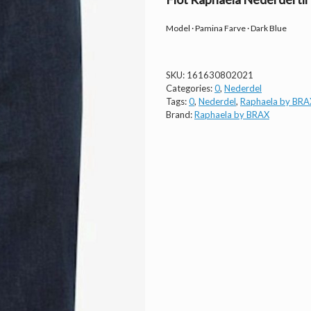
Model · Pamina Farve · Dark Blue
SKU:
161630802021
Categories:
0
,
Nederdel
Tags:
0
,
Nederdel
,
Raphaela by BRA
Brand:
Raphaela by BRAX