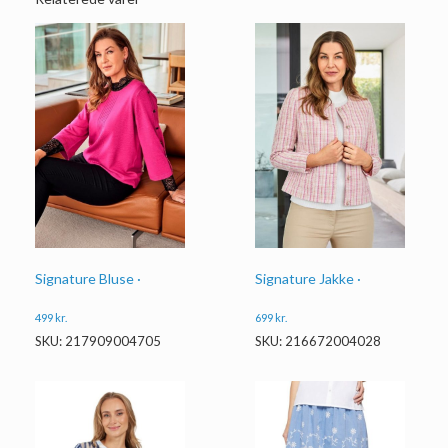
Signature Bluse ·
Signature Jakke ·
499
kr.
699
kr.
SKU: 217909004705
SKU: 216672004028