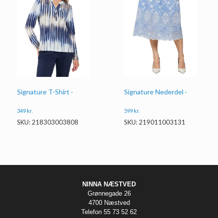
Signature Nederdel ·
Signature T-Shirt ·
599
kr.
349
kr.
SKU: 219011003131
SKU: 218303003808
NINNA NÆSTVED
Grønnegade 26
4700 Næstved
Telefon 55 73 52 62