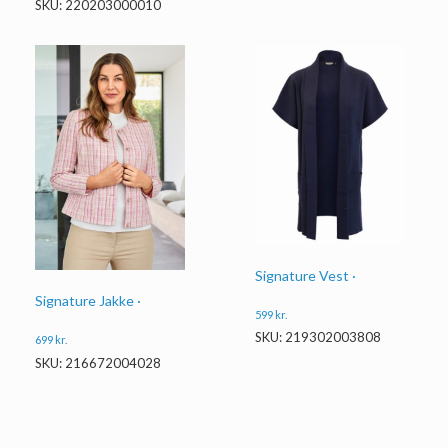
SKU: 220203000010
Signature Vest ·
Signature Jakke ·
599
kr.
SKU: 219302003808
699
kr.
SKU: 216672004028