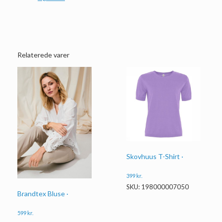
Relaterede varer
Skovhuus T-Shirt ·
399
kr.
SKU: 198000007050
Brandtex Bluse ·
599
kr.