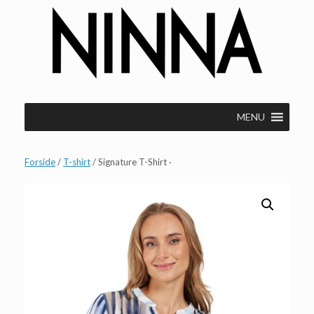
Gå
til
indhold
MENU
Forside
/
T-shirt
/ Signature T-Shirt ·