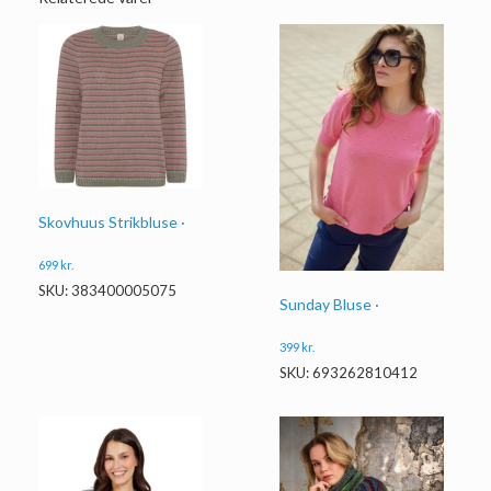
Skovhuus Strikbluse ·
699
kr.
SKU: 383400005075
Sunday Bluse ·
399
kr.
SKU: 693262810412