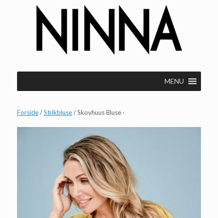
Gå
til
indhold
MENU
Forside
/
Strikbluse
/ Skovhuus Bluse ·