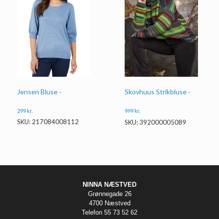
Jensen Bluse ·
Skovhuus Strikbluse ·
299
kr.
999
kr.
SKU: 217084008112
SKU: 392000005089
NINNA NÆSTVED
Grønnegade 26
4700 Næstved
Telefon 55 73 52 62