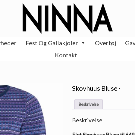
heder
Fest Og Gallakjoler
Overtøj
Gav
Kontakt
Skovhuus Bluse ·
Beskrivelse
Beskrivelse
Flot Skovhuus Bluse til 649