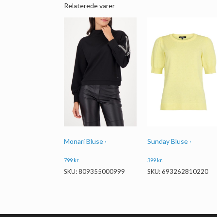
Relaterede varer
Sunday Bluse ·
Monari Bluse ·
399
kr.
799
kr.
SKU: 693262810220
SKU: 809355000999