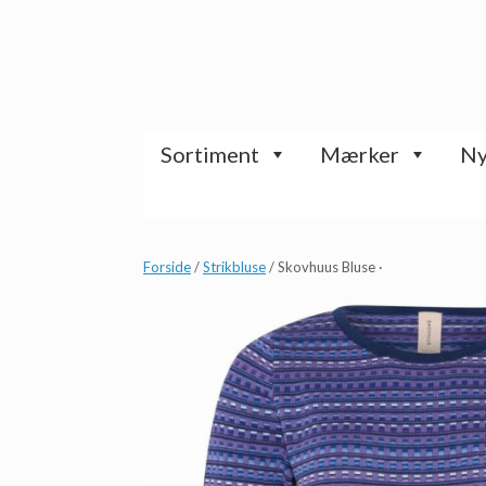
Gå
til
indhold
Sortiment
Mærker
Ny
Forside
/
Strikbluse
/ Skovhuus Bluse ·