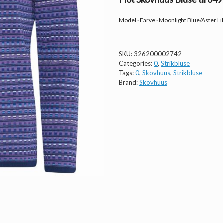
Model · Farve · Moonlight Blue/Aster Li
SKU:
326200002742
Categories:
0
,
Strikbluse
Tags:
0
,
Skovhuus
,
Strikbluse
Brand:
Skovhuus