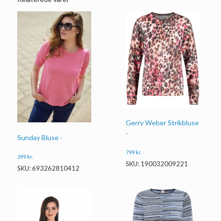
Gerry Weber Strikbluse
·
Sunday Bluse ·
799
kr.
399
kr.
SKU: 190032009221
SKU: 693262810412