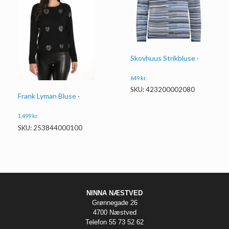
Skovhuus Strikbluse ·
649
kr.
SKU: 423200002080
Frank Lyman Bluse ·
1.499
kr.
SKU: 253844000100
NINNA NÆSTVED
Grønnegade 26
4700 Næstved
Telefon 55 73 52 62