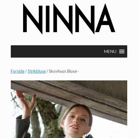
Gå
til
indhold
MENU
Forside
/
Strikbluse
/ Skovhuus Bluse ·