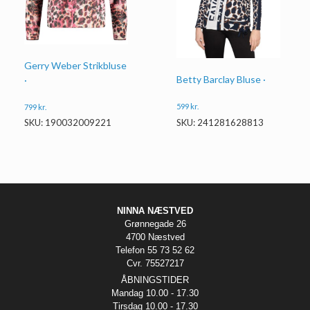
Gerry Weber Strikbluse
Betty Barclay Bluse ·
·
599
kr.
799
kr.
SKU: 241281628813
SKU: 190032009221
NINNA NÆSTVED
Grønnegade 26
4700 Næstved
Telefon 55 73 52 62
Cvr. 75527217
ÅBNINGSTIDER
Mandag 10.00 - 17.30
Tirsdag 10.00 - 17.30