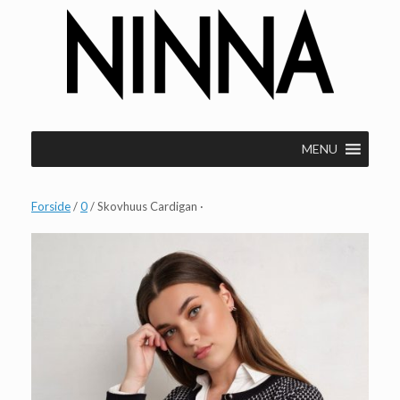
Gå
til
indhold
MENU
Forside
/
0
/ Skovhuus Cardigan ·