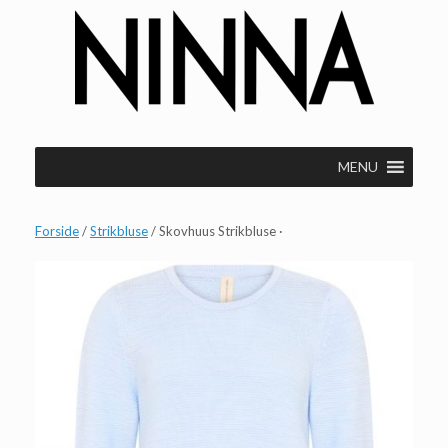
Gå
til
indhold
MENU
Forside
/
Strikbluse
/ Skovhuus Strikbluse ·