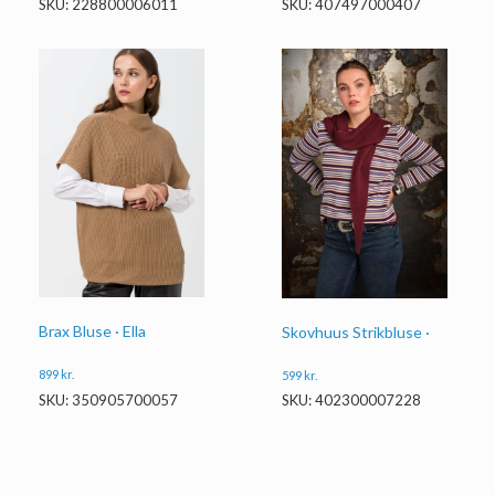
SKU: 228800006011
SKU: 407497000407
Brax Bluse · Ella
Skovhuus Strikbluse ·
899
kr.
599
kr.
SKU: 350905700057
SKU: 402300007228