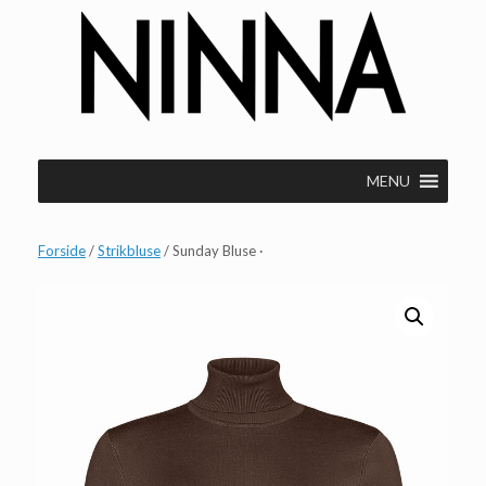
Gå
til
indhold
MENU
Forside
/
Strikbluse
/ Sunday Bluse ·