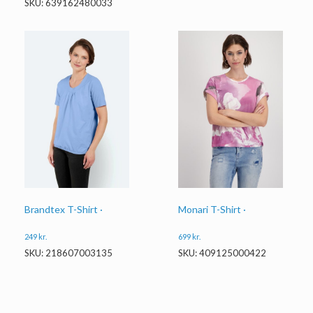
SKU: 639162480033
Monari T-Shirt ·
Brandtex T-Shirt ·
699
kr.
249
kr.
SKU: 409125000422
SKU: 218607003135