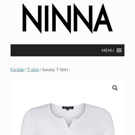
Gå
til
indhold
MENU
Forside
/
T-shirt
/ Sunday T-Shirt ·