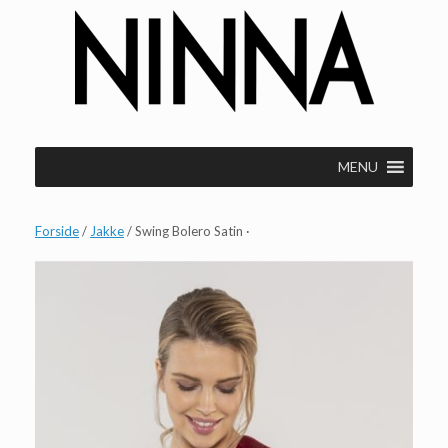
Gå
til
indhold
MENU
Forside
/
Jakke
/ Swing Bolero Satin ·