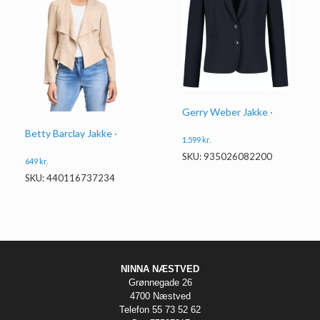
Gerry Weber Jakke ·
Betty Barclay Jakke ·
1.599
kr.
SKU: 935026082200
649
kr.
SKU: 440116737234
NINNA NÆSTVED
Grønnegade 26
4700 Næstved
Telefon 55 73 52 62