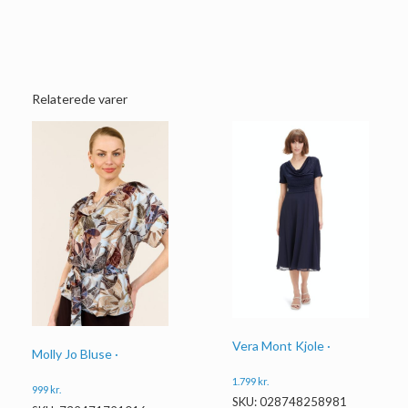
Relaterede varer
Vera Mont Kjole ·
Molly Jo Bluse ·
1.799
kr.
999
kr.
SKU: 028748258981