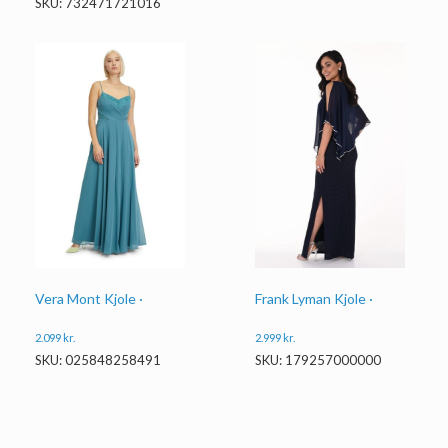
SKU: 732471721016
Vera Mont Kjole ·
Frank Lyman Kjole ·
2.099
kr.
2.999
kr.
SKU: 025848258491
SKU: 179257000000