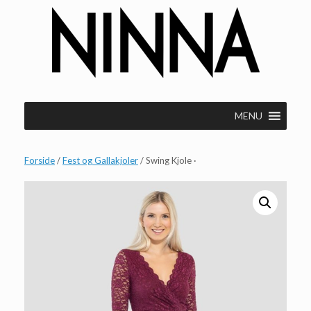
Gå
til
indhold
MENU
Forside
/
Fest og Gallakjoler
/ Swing Kjole ·