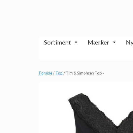
Gå
til
indhold
Sortiment
Mærker
Ny
Forside
/
Top
/ Tim & Simonsen Top ·