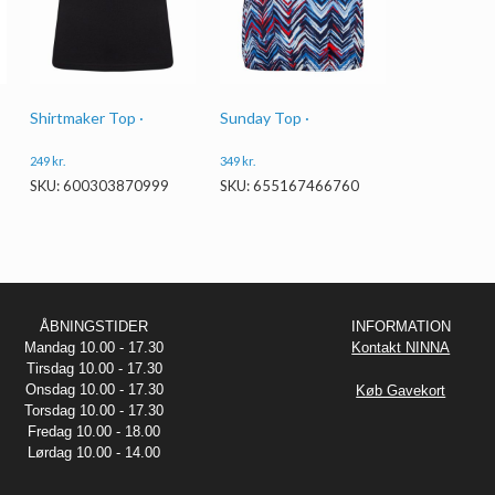
Shirtmaker Top ·
Sunday Top ·
249
kr.
349
kr.
SKU: 600303870999
SKU: 655167466760
ÅBNINGSTIDER
INFORMATION
Mandag 10.00 - 17.30
Kontakt NINNA
Tirsdag 10.00 - 17.30
Onsdag 10.00 - 17.30
Køb Gavekort
Torsdag 10.00 - 17.30
Fredag 10.00 - 18.00
Lørdag 10.00 - 14.00