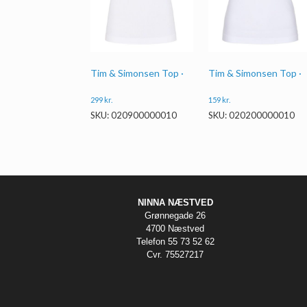
Tim & Simonsen Top ·
Tim & Simonsen Top ·
299
kr.
159
kr.
SKU: 020900000010
SKU: 020200000010
NINNA NÆSTVED
Grønnegade 26
4700 Næstved
Telefon 55 73 52 62
Cvr. 75527217