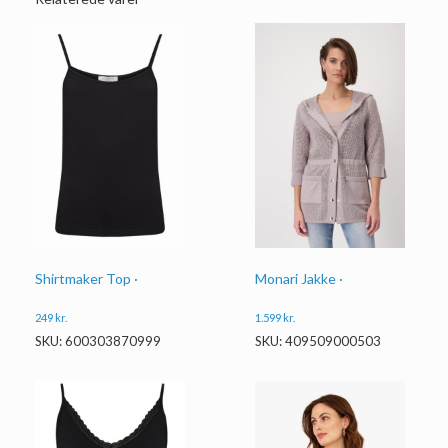
Monari Jakke ·
Shirtmaker Top ·
1.599
kr.
249
kr.
SKU: 409509000503
SKU: 600303870999