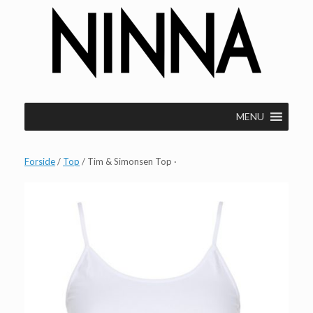
Gå
til
indhold
MENU
Forside
/
Top
/ Tim & Simonsen Top ·