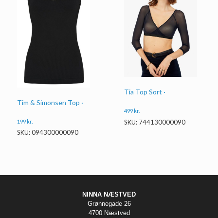
Tia Top Sort ·
Tim & Simonsen Top ·
499
kr.
SKU: 744130000090
199
kr.
SKU: 094300000090
NINNA NÆSTVED
Grønnegade 26
4700 Næstved