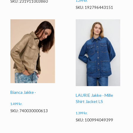
1.299
kr.
SKU: 231911003860
SKU: 192796443151
Bianca Jakke ·
LAURIE Jakke · Mille
Shirt Jacket LS
1.499
kr.
SKU: 740030000613
1.399
kr.
SKU: 100994049399