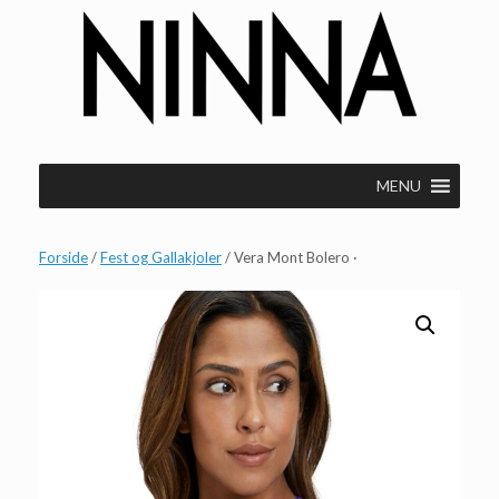
Gå
til
indhold
MENU
Forside
/
Fest og Gallakjoler
/ Vera Mont Bolero ·