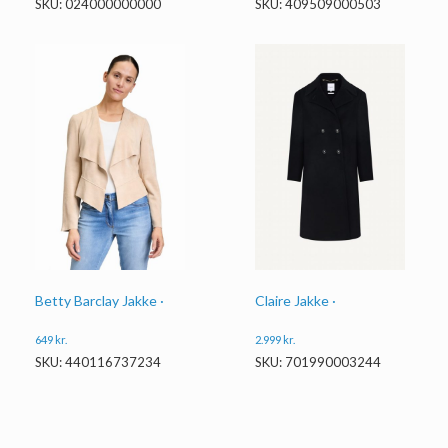
SKU: 024000000000
SKU: 409509000503
Betty Barclay Jakke ·
Claire Jakke ·
649
kr.
2.999
kr.
SKU: 440116737234
SKU: 701990003244