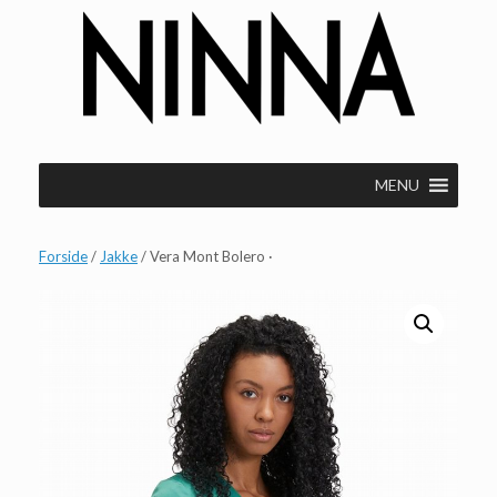
Gå
til
indhold
MENU
Forside
/
Jakke
/ Vera Mont Bolero ·