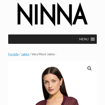
Gå
til
indhold
MENU
Forside
/
Jakke
/ Vera Mont Jakke ·