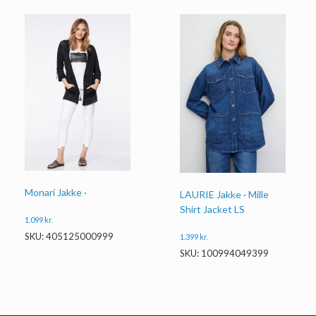
Monari Jakke ·
LAURIE Jakke · Mille
Shirt Jacket LS
1.099
kr.
SKU: 405125000999
1.399
kr.
SKU: 100994049399