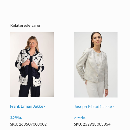
Relaterede varer
Frank Lyman Jakke ·
Joseph Ribkoff Jakke ·
3.599
kr.
2.299
kr.
SKU: 268507003002
SKU: 252918003854