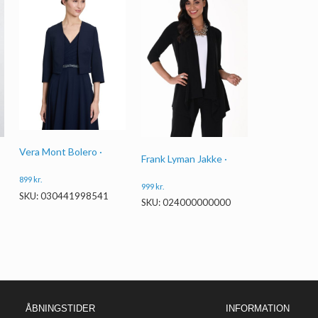
Vera Mont Bolero ·
Frank Lyman Jakke ·
899
kr.
999
kr.
SKU: 030441998541
SKU: 024000000000
ÅBNINGSTIDER
INFORMATION