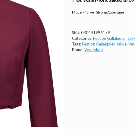
Model · Farve · Strong Aubergine
SKU:
030441996179
Categories:
Fest og Gallakjoler
,
Jak
Tags:
Fest og Gallakjoler
,
Jakke
,
Ver
Brand:
Vera Mont