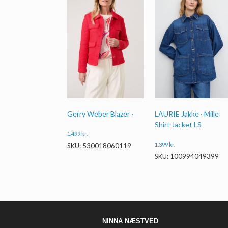
Gerry Weber Blazer ·
LAURIE Jakke · Mille
Shirt Jacket LS
1.499
kr.
1.399
kr.
SKU: 530018060119
SKU: 100994049399
NINNA NÆSTVED