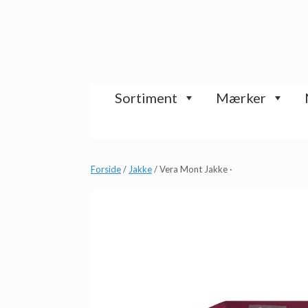
Gå
til
indhold
Sortiment
Mærker
Forside
/
Jakke
/ Vera Mont Jakke ·