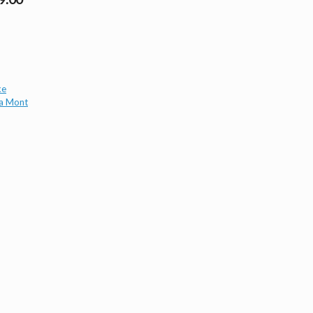
ke
a Mont