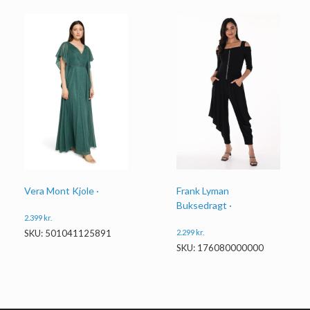
Vera Mont Kjole ·
Frank Lyman
Buksedragt ·
2.399
kr.
2.299
kr.
SKU: 501041125891
SKU: 176080000000