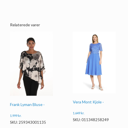
Relaterede varer
Vera Mont Kjole ·
Frank Lyman Bluse ·
1.649
kr.
1.999
kr.
SKU: 011348258249
SKU: 259343001135