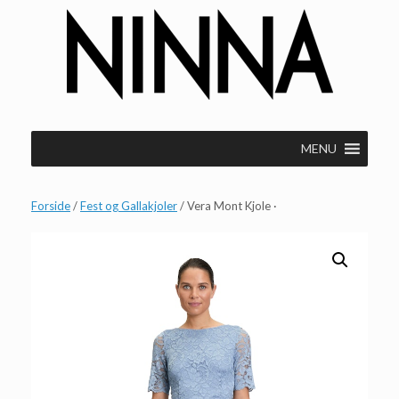
Gå
til
indhold
MENU
Forside
/
Fest og Gallakjoler
/ Vera Mont Kjole ·