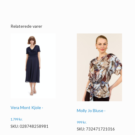
Relaterede varer
Vera Mont Kjole ·
Molly Jo Bluse ·
1.799
kr.
999
kr.
SKU: 028748258981
SKU: 732471721016