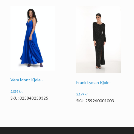
Vera Mont Kjole ·
Frank Lyman Kjole ·
2.099
kr.
2.199
kr.
SKU: 025848258325
SKU: 259260001003