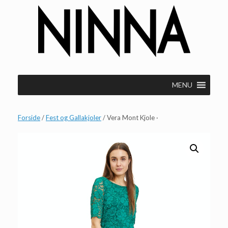
Gå
til
indhold
MENU
Forside
/
Fest og Gallakjoler
/ Vera Mont Kjole ·