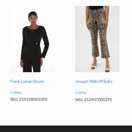
Frank Lyman Bluse ·
Joseph Ribkoff Buks ·
1.599
kr.
1.599
kr.
SKU: 259258001003
SKU: 252907000295