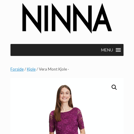
Gå
til
indhold
MENU
Forside
/
Kjole
/ Vera Mont Kjole ·