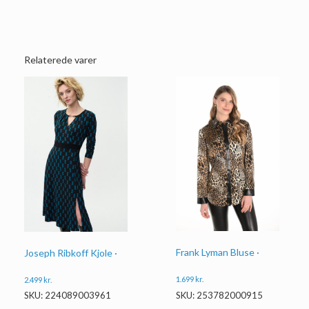
Relaterede varer
Frank Lyman Bluse ·
Joseph Ribkoff Kjole ·
1.699
kr.
2.499
kr.
SKU: 253782000915
SKU: 224089003961