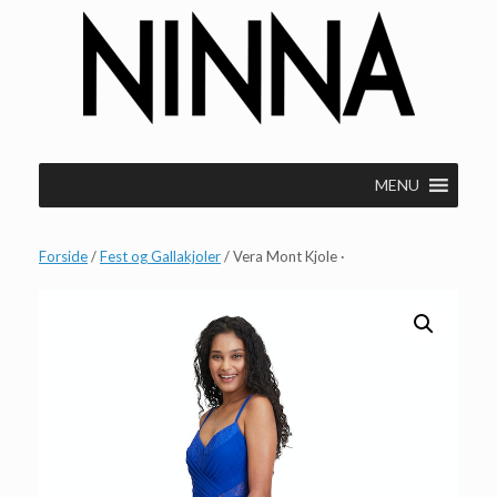
Gå
til
indhold
MENU
Forside
/
Fest og Gallakjoler
/ Vera Mont Kjole ·