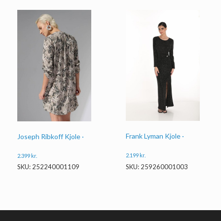
Frank Lyman Kjole ·
Joseph Ribkoff Kjole ·
2.199
kr.
2.399
kr.
SKU: 259260001003
SKU: 252240001109