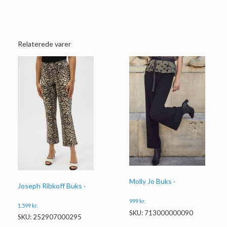
Relaterede varer
Molly Jo Buks ·
Joseph Ribkoff Buks ·
999
kr.
1.599
kr.
SKU: 713000000090
SKU: 252907000295