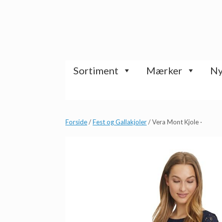
Gå
til
indhold
Sortiment
Mærker
Ny
Forside
/
Fest og Gallakjoler
/ Vera Mont Kjole ·