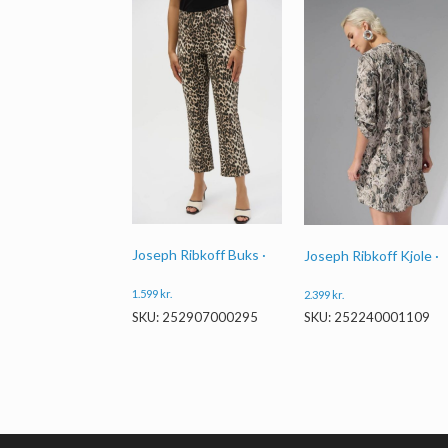
Joseph Ribkoff Buks ·
Joseph Ribkoff Kjole ·
1.599
kr.
2.399
kr.
SKU: 252907000295
SKU: 252240001109