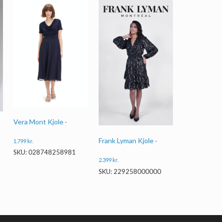
Vera Mont Kjole ·
Frank Lyman Kjole ·
1.799
kr.
SKU: 028748258981
2.399
kr.
SKU: 229258000000