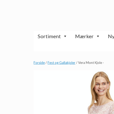
Gå
til
indhold
Sortiment
Mærker
Ny
Forside
/
Fest og Gallakjoler
/ Vera Mont Kjole ·