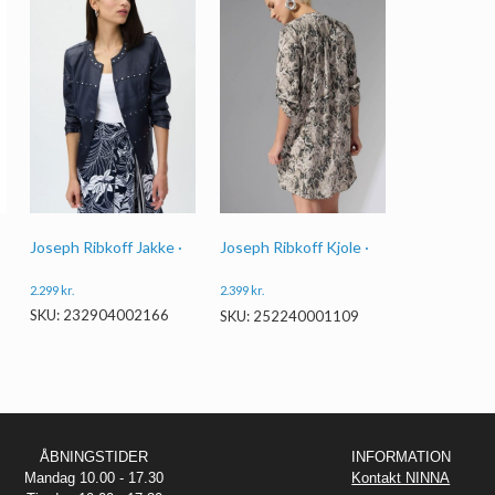
Joseph Ribkoff Jakke ·
Joseph Ribkoff Kjole ·
2.299
kr.
2.399
kr.
SKU: 232904002166
SKU: 252240001109
ÅBNINGSTIDER
INFORMATION
Mandag 10.00 - 17.30
Kontakt NINNA