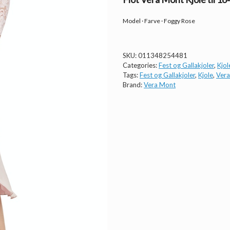
Model · Farve · Foggy Rose
SKU:
011348254481
Categories:
Fest og Gallakjoler
,
Kjol
Tags:
Fest og Gallakjoler
,
Kjole
,
Ver
Brand:
Vera Mont