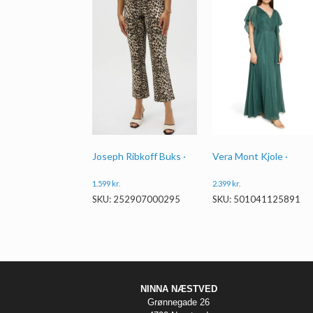
Joseph Ribkoff Buks ·
Vera Mont Kjole ·
1.599
kr.
2.399
kr.
SKU: 252907000295
SKU: 501041125891
NINNA NÆSTVED
Grønnegade 26