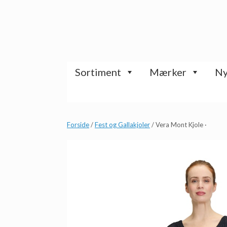
Gå
til
indhold
Sortiment
Mærker
Ny
Forside
/
Fest og Gallakjoler
/ Vera Mont Kjole ·