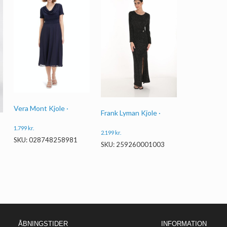
Vera Mont Kjole ·
Frank Lyman Kjole ·
1.799
kr.
2.199
kr.
SKU: 028748258981
SKU: 259260001003
ÅBNINGSTIDER
INFORMATION