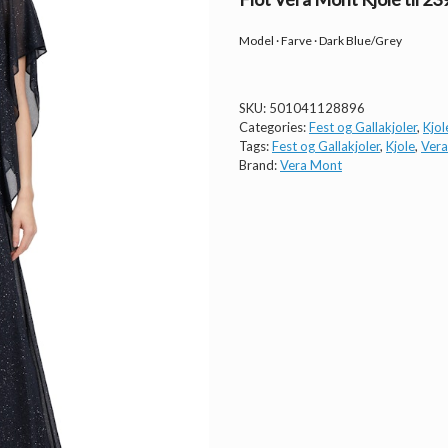
Model · Farve · Dark Blue/Grey
SKU:
501041128896
Categories:
Fest og Gallakjoler
,
Kjol
Tags:
Fest og Gallakjoler
,
Kjole
,
Ver
Brand:
Vera Mont