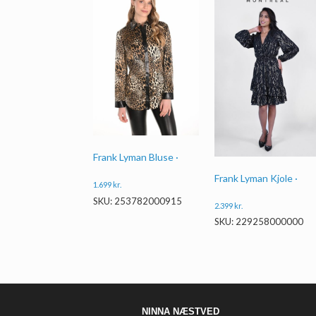
Frank Lyman Bluse ·
Frank Lyman Kjole ·
1.699
kr.
SKU: 253782000915
2.399
kr.
SKU: 229258000000
NINNA NÆSTVED