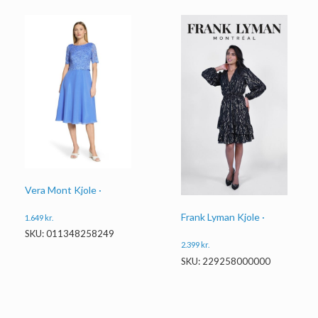
Vera Mont Kjole ·
Frank Lyman Kjole ·
1.649
kr.
SKU: 011348258249
2.399
kr.
SKU: 229258000000