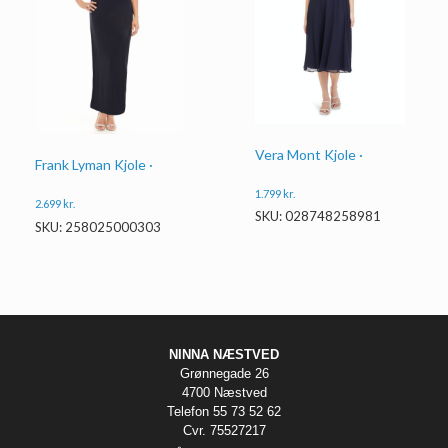
Vera Mont Kjole ·
Frank Lyman Kjole ·
1.799
kr.
2.699
kr.
SKU: 028748258981
SKU: 258025000303
NINNA NÆSTVED
Grønnegade 26
4700 Næstved
Telefon 55 73 52 62
Cvr. 75527217