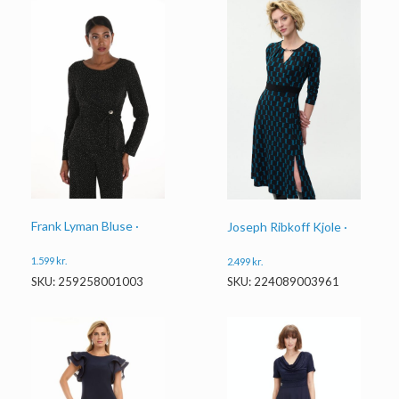
Frank Lyman Bluse ·
Joseph Ribkoff Kjole ·
1.599
kr.
2.499
kr.
SKU: 259258001003
SKU: 224089003961