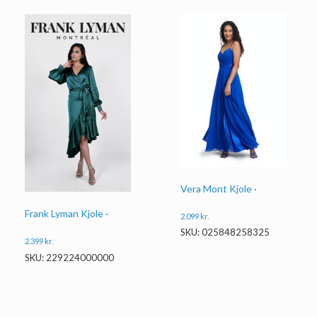
Vera Mont Kjole ·
Frank Lyman Kjole ·
2.099
kr.
SKU: 025848258325
2.399
kr.
SKU: 229224000000