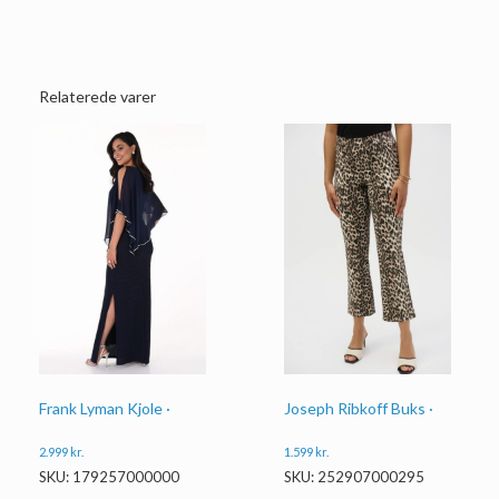
Relaterede varer
Frank Lyman Kjole ·
Joseph Ribkoff Buks ·
2.999
kr.
1.599
kr.
SKU: 179257000000
SKU: 252907000295