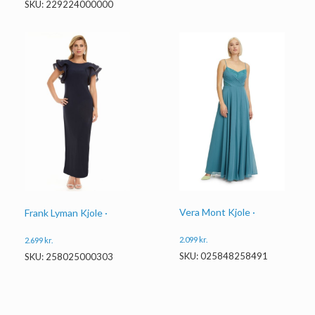
SKU: 229224000000
Vera Mont Kjole ·
Frank Lyman Kjole ·
2.099
kr.
2.699
kr.
SKU: 025848258491
SKU: 258025000303