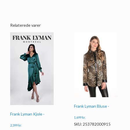
Relaterede varer
Frank Lyman Bluse ·
Frank Lyman Kjole ·
1.699
kr.
SKU: 253782000915
2.399
kr.