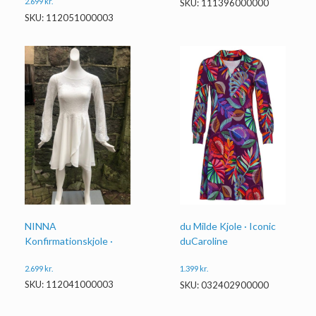
2.699
kr.
SKU: 111396000000
SKU: 112051000003
NINNA
du Milde Kjole · Iconic
Konfirmationskjole ·
duCaroline
2.699
kr.
1.399
kr.
SKU: 112041000003
SKU: 032402900000