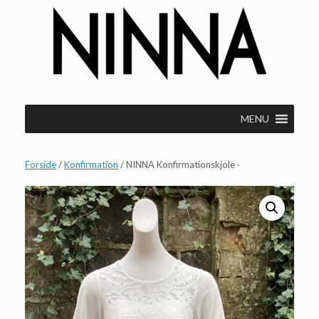
Gå
til
indhold
MENU
Forside
/
Konfirmation
/ NINNA Konfirmationskjole ·